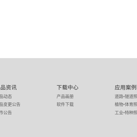
新品资讯
下载中心
应用案例
品动态
产品画册
道路•隧道
品变更公告
软件下载
植物•体育
市公告
工业•特种